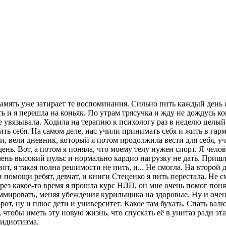
память уже затирает те воспоминания. Сильно пить каждый день я
ать и я перешла на коньяк. По утрам трясучка и жду не дождусь к
 увязывала. Ходила на терапию к психологу раз в неделю целый 
ить себя. На самом деле, нас учили принимать себя и жить в г
и, вели дневник, который я потом продолжила вести для себя, у
день. Вот, а потом я поняла, что моему телу нужен спорт. Я че
очень высокий пульс и нормально кардио нагрузку не дать. Пришл
 вот, я такая полна решимости не пить, и... Не смогла. На второ
 помощи ребят, девчат, и книги Стеценко я пить перестала. Не с
ерез какое-то время я прошла курс НЛП, он мне очень помог понят
мировать, меняя убеждения курильщика на здоровые. Ну и очень 
орот, ну и плюс дети и университет. Какое там бухать. Спать ва
чтобы иметь эту новую жизнь, что спускать её в унитаз ради этан
 идиотизма.