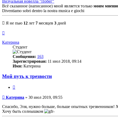
Визуальная новелла "Побег"
Всё сказанное (написанное) мной является только
моим мнени
Diventiamo sobri dentro la nostra musica e giochi
Я не пью
12
лет
7
месяцев
3
дней
Вернуться
к
началу
Катерина
Студент
Сообщения:
163
Зарегистрирован:
11 июл 2018, 09:14
Имя:
Катерина
Мой путь к трезвости
Цитата
Сообщение
Катерина
»
30 июл 2019, 09:55
Спасибо, Эля, нужно больше, больше опытных трезвенников! 
Хочу быть солнышком