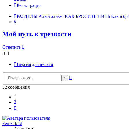
Регистрация
РАЗДЕЛЫ
Алкоголизм. КАК БРОСИТЬ ПИТЬ
Как я бр
Поиск
Мой путь к трезвости
Ответить
Версия для печати
Расширенный
Поиск
поиск
32 сообщения
1
2
След.
Fenix_bird
Аспирант