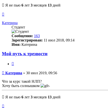
Я не пью
6
лет
3
месяцев
13
дней
Вернуться
к
началу
Катерина
Студент
Сообщения:
163
Зарегистрирован:
11 июл 2018, 09:14
Имя:
Катерина
Мой путь к трезвости
Цитата
Сообщение
Катерина
»
30 июл 2019, 09:56
Что за курс такой НЛП?
Хочу быть солнышком
Я не пью
6
лет
3
месяцев
13
дней
Вернуться