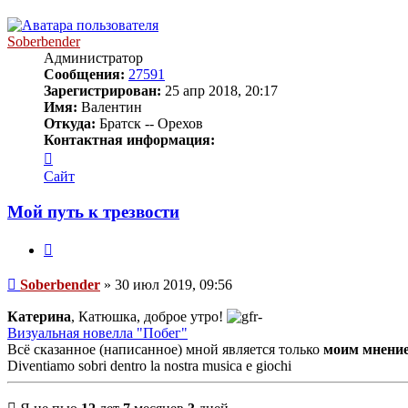
к
началу
Soberbender
Администратор
Сообщения:
27591
Зарегистрирован:
25 апр 2018, 20:17
Имя:
Валентин
Откуда:
Братск -- Орехов
Контактная информация:
Контактная
информация
Сайт
пользователя
Soberbender
Мой путь к трезвости
Цитата
Сообщение
Soberbender
»
30 июл 2019, 09:56
Катерина
, Катюшка, доброе утро!
Визуальная новелла "Побег"
Всё сказанное (написанное) мной является только
моим мнени
Diventiamo sobri dentro la nostra musica e giochi