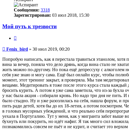
Сообщения:
3318
Зарегистрирован:
03 июл 2018, 15:30
Мой путь к трезвости
Цитата
Сообщение
Fenix_bird
»
30 июл 2019, 00:20
Попробую написать, как я перестала травиться этанолом, хотя 
вина за вечер, поняла что дело дрянь, когда вина стало не хват
жить можно по-другому. Но пока ещё депрессуху с алкоголем не
себя уже знаю и могу сама. Ещё был онлайн курс, чтобы полюб
момент, этот тренинг закрыт, я проверяла. Мы там медитировал
вещами. Медитировать я тоже после этого курса стала каждый 
бросить курить. А потом я уже сама заметила, что из-за бухла 
у нас была акция - собирали кровь. Но надо три дня не пить. И
было стыдно. Ну и уже разозлилась на себя, нашла форум, и при
пить ради детей, хотя бы до их 18-летия, а потом посмотрим. Ч
в головах мусорных убеждений, и что реально себя перепрограм
уехала в Португалию. Тут у меня, как у мигранта забот выше в
бухнуть или покурить, но идёт нафиг. Я так много сил вложила, 
познакомились совсем не пьёт и не курит, и считает это верхом