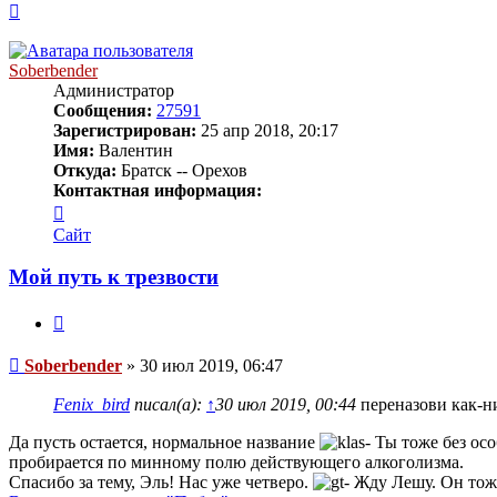
Вернуться
к
началу
Soberbender
Администратор
Сообщения:
27591
Зарегистрирован:
25 апр 2018, 20:17
Имя:
Валентин
Откуда:
Братск -- Орехов
Контактная информация:
Контактная
информация
Сайт
пользователя
Soberbender
Мой путь к трезвости
Цитата
Сообщение
Soberbender
»
30 июл 2019, 06:47
Fenix_bird
писал(а):
↑
30 июл 2019, 00:44
переназови как-н
Да пусть остается, нормальное название
Ты тоже без осо
пробирается по минному полю действующего алкоголизма.
Спасибо за тему, Эль! Нас уже четверо.
Жду Лешу. Он тоже