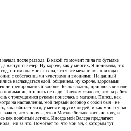
 начала после развода. В какой то момент пила по бутылке
огда наступит вечер. Ну короче, как у многих. Я понимала, что
год, потом она мне сказала, что я все механизмы прихода в
армонии с собственными чувствами и эмоциями. На данный
чились наслаждаться едой, общением, ну короче, здоровыми
ловек не тренированный вообще. Было сложно, пришлось вначале
о понимание, что пить не надо. Толчком стало то, что на работе
й день с трясущимися руками понеслась в магазин. Пипец, как
мотря на наставления, мой первый договор с собой был - не
ь, как работает мозг, у меня и других людей, и как много у нас
важно, что я поняла, что в Москве больше жить не хочу, и
люсь как подбитый лётчик. Иногда мой Валера предлагает
ола - ни за что. Помогает то, что мой мч, с которым тут