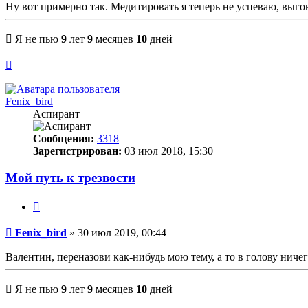
Ну вот примерно так. Медитировать я теперь не успеваю, выго
Я не пью
9
лет
9
месяцев
10
дней
Вернуться
к
началу
Fenix_bird
Аспирант
Сообщения:
3318
Зарегистрирован:
03 июл 2018, 15:30
Мой путь к трезвости
Цитата
Сообщение
Fenix_bird
»
30 июл 2019, 00:44
Валентин, переназови как-нибудь мою тему, а то в голову нич
Я не пью
9
лет
9
месяцев
10
дней