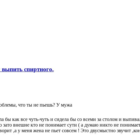
 выпить спиртного.
роблемы, что ты не пьешь? У мужа
ла бы как все чуть-чуть и сидела бы со всеми за столом и выпив
,но зато внешне кто не понимает сути ( а думаю никто не понимае
ит ,а у меня жена не пьет совсем ! Это двусмыстно звучит ,кон