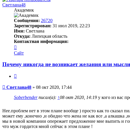
Светлана48
Академик
Сообщения:
26720
Зарегистрирован:
31 июл 2019, 22:23
Имя:
Светлана
Откуда:
Липецкая область
Контактная информация:
Контактная
информация
Сайт
пользователя
Светлана48
Почему никогда не возникает желания или мысли
Цитата
Сообщение
Светлана48
»
08 окт 2020, 17:44
Soberbender
писал(а):
↑
08 окт 2020, 14:19
у кого из вас п
Нее.проблем нет в этом плане вообще ) просто как то сказал пи
может ему ,конечно ,и обидно что жена не как все ,а алкашка 
мы в новой компании опережает предложение мне выпить и говор
что муж гордится мной сейчас в этом плане !