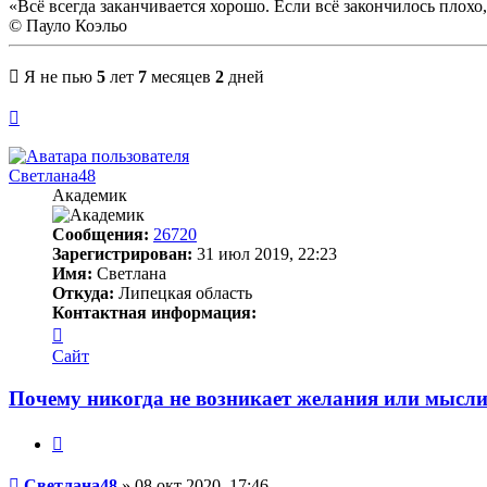
«Всё всегда заканчивается хорошо. Если всё закончилось плохо, 
© Пауло Коэльо
Я не пью
5
лет
7
месяцев
2
дней
Вернуться
к
началу
Светлана48
Академик
Сообщения:
26720
Зарегистрирован:
31 июл 2019, 22:23
Имя:
Светлана
Откуда:
Липецкая область
Контактная информация:
Контактная
информация
Сайт
пользователя
Светлана48
Почему никогда не возникает желания или мысли
Цитата
Сообщение
Светлана48
»
08 окт 2020, 17:46