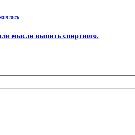
осил пить
или мысли выпить спиртного.