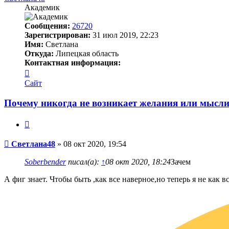
Академик
Сообщения:
26720
Зарегистрирован:
31 июл 2019, 22:23
Имя:
Светлана
Откуда:
Липецкая область
Контактная информация:
Контактная
информация
Сайт
пользователя
Светлана48
Почему никогда не возникает желания или мысли
Цитата
Сообщение
Светлана48
»
08 окт 2020, 19:54
Soberbender
писал(а):
↑
08 окт 2020, 18:24
Зачем
А фиг знает. Чтобы быть ,как все наверное,но теперь я не как в