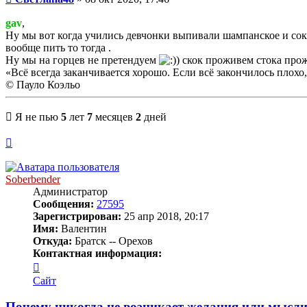
gav
,
Ну мы вот когда учились девчонки выпивали шампанское и сок
вообще пить то тогда .
Ну мы на горцев не претендуем
скок проживем стока прожи
«Всё всегда заканчивается хорошо. Если всё закончилось плохо, 
© Пауло Коэльо
Я не пью
5
лет
7
месяцев
2
дней
Вернуться
к
началу
Soberbender
Администратор
Сообщения:
27595
Зарегистрирован:
25 апр 2018, 20:17
Имя:
Валентин
Откуда:
Братск -- Орехов
Контактная информация:
Контактная
информация
Сайт
пользователя
Soberbender
Почему никогда не возникает желания или мысли