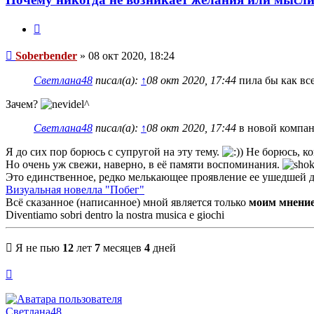
Цитата
Сообщение
Soberbender
»
08 окт 2020, 18:24
Светлана48
писал(а):
↑
08 окт 2020, 17:44
пила бы как вс
Зачем?
Светлана48
писал(а):
↑
08 окт 2020, 17:44
в новой компани
Я до сих пор борюсь с супругой на эту тему.
Не борюсь, ко
Но очень уж свежи, наверно, в её памяти воспоминания.
Это единственное, редко мелькающее проявление ее ушедшей д
Визуальная новелла "Побег"
Всё сказанное (написанное) мной является только
моим мнени
Diventiamo sobri dentro la nostra musica e giochi
Я не пью
12
лет
7
месяцев
4
дней
Вернуться
к
началу
Светлана48