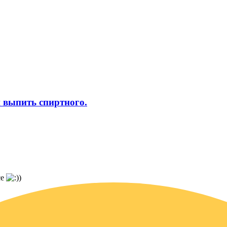
 выпить спиртного.
се