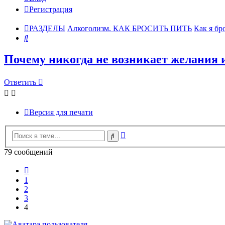
Регистрация
РАЗДЕЛЫ
Алкоголизм. КАК БРОСИТЬ ПИТЬ
Как я бр
Поиск
Почему никогда не возникает желания 
Ответить
Версия для печати
Расширенный
Поиск
поиск
79 сообщений
Пред.
1
2
3
4